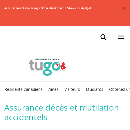
×
​Avertissements de voyage / Crise du kérosène / Grève de WestJet
Ouvr
la
navi
Résidents canadiens
Aînés
Visiteurs
Étudiants
Obtenez une
Assurance décès et mutilation
accidentels